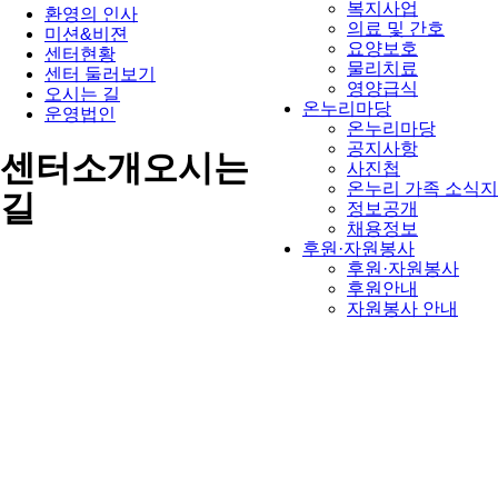
복지사업
환영의 인사
의료 및 간호
미션&비젼
요양보호
센터현황
물리치료
센터 둘러보기
영양급식
오시는 길
온누리마당
운영법인
온누리마당
공지사항
센터소개
오시는
사진첩
온누리 가족 소식지
길
정보공개
채용정보
후원·자원봉사
후원·자원봉사
후원안내
자원봉사 안내