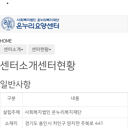
HOME
센터소개
센터현황
센터소개
센터현황
일반사항
구분
내용
설립주체
사회복지법인 온누리복지재단
소재지
경기도 용인시 처인구 양지면 주북로 441