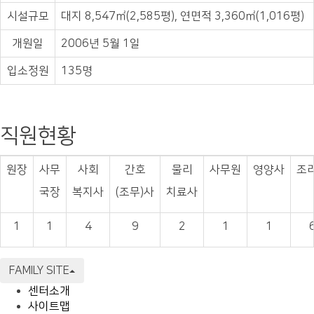
시설규모
대지 8,547㎡(2,585평), 연면적 3,360㎡(1,016평)
개원일
2006년 5월 1일
입소정원
135명
직원현황
원장
사무
사회
간호
물리
사무원
영양사
조
국장
복지사
(조무)사
치료사
1
1
4
9
2
1
1
FAMILY SITE
센터소개
사이트맵