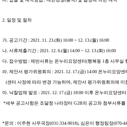
2.
일정 및 절차
가
.
공고기간
: 2021. 11. 23.(
화
) 16:00 ~ 12. 13.(
월
) 16:00
나
.
서류제출기간
: 2021. 12. 6.(
월
) 14:00 ~ 12. 13.(
화
) 16:00
다
.
접수방법
:
제반서류는 온누리요양센터
(
행복동
1
층 사무실
라
.
제안서 평가위원회의
: 2021. 12. 17.(
금
) 14:00
온누리요양센
(
센터 사정에 따라 변경 가능하며
,
제안서 평가위원회의에 미
마
.
낙찰업체 발표
: 2021. 12. 17.(
금
) 18:00
이후 온누리요양센터
*
세부 공고사항은 조달청 나라장터
G2B
의 공고와 첨부서류를
*
문의
:
이주현 사무국장
(031-334-9018),
심은이 행정팀장
(070-4