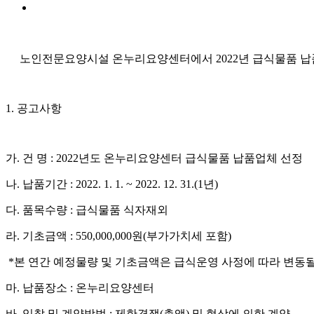
노인전문요양시설 온누리요양센터에서
2022
년 급식물품 납
1.
공고사항
가
.
건 명
: 2022
년도 온누리요양센터 급식물품 납품업체 선정
나
.
납품기간
: 2022. 1. 1. ~ 2022. 12. 31.(1
년
)
다
.
품목수량
:
급식물품 식자재외
라
.
기초금액
: 550,000,000
원
(
부가가치세 포함
)
*
본 연간 예정물량 및 기초금액은 급식운영 사정에 따라 변동
마
.
납품장소
:
온누리요양센터
바
.
입찰 및 계약방법
:
제한경쟁
(
총액
)
및 협상에 의한 계약