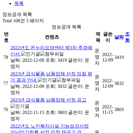
목록
정보공개 목록
Total 108건
3 페이지
정보공개 목록
번
제
글쓴
조
컨텐츠
날짜
호
목
이
회
2022년도 온누리요양센터 제3차 추경예
운
산서
2022-
영
78
3419
12-09
날짜: 2022-12-09
조회: 3419
글쓴이:
운
자
영자
2023년 급식물품 납품업체 선정 입찰 평
운
가 결과 안내
2022-
영
77
3832
12-09
날짜: 2022-12-09
조회: 3832
글쓴이:
운
자
영자
2023년 급식물품 납품업체 선정 공고
운
2022-
영
76
3803
11-15
날짜: 2022-11-15
조회: 3803
글쓴이:
운
자
영자
2022년도 노인복지시설 기능보강사업
피난미끄럼틀 선정 입찰 재공고 건
운