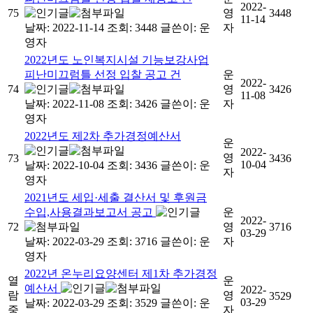
2022-
75
영
3448
11-14
날짜: 2022-11-14
조회: 3448
글쓴이:
운
자
영자
2022년도 노인복지시설 기능보강사업
피난미끄럼틀 선정 입찰 공고 건
운
2022-
74
영
3426
11-08
날짜: 2022-11-08
조회: 3426
글쓴이:
운
자
영자
2022년도 제2차 추가경정예산서
운
2022-
영
73
3436
10-04
날짜: 2022-10-04
조회: 3436
글쓴이:
운
자
영자
2021년도 세입·세출 결산서 및 후원금
수입,사용결과보고서 공고
운
2022-
72
영
3716
03-29
날짜: 2022-03-29
조회: 3716
글쓴이:
운
자
영자
2022년 온누리요양센터 제1차 추가경정
열
운
예산서
2022-
람
영
3529
03-29
날짜: 2022-03-29
조회: 3529
글쓴이:
운
중
자