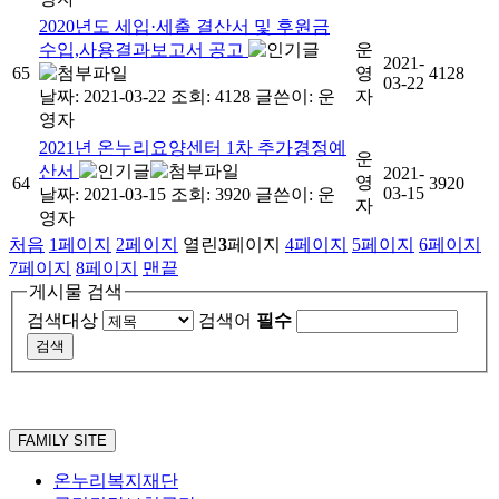
2020년도 세입·세출 결산서 및 후원금
수입,사용결과보고서 공고
운
2021-
65
영
4128
03-22
날짜: 2021-03-22
조회: 4128
글쓴이:
운
자
영자
2021년 온누리요양센터 1차 추가경정예
운
산서
2021-
영
64
3920
03-15
날짜: 2021-03-15
조회: 3920
글쓴이:
운
자
영자
처음
1
페이지
2
페이지
열린
3
페이지
4
페이지
5
페이지
6
페이지
7
페이지
8
페이지
맨끝
게시물 검색
검색대상
검색어
필수
FAMILY SITE
온누리복지재단