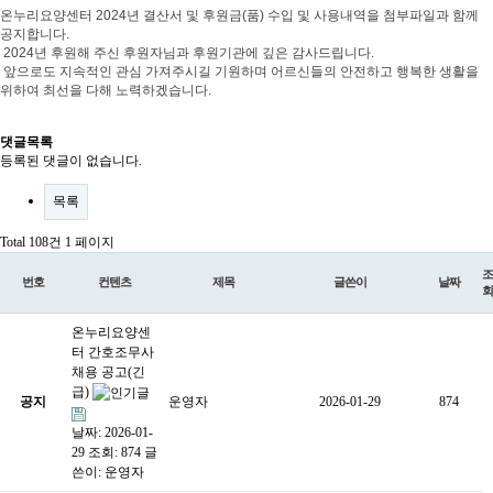
온누리요양센터
2024
년 결산서 및 후원금
(
품
)
수입 및 사용내역을 첨부파일과 함께
공지합니다
.
2024
년 후원해 주신 후원자님과 후원기관에 깊은 감사드립니다
.
앞으로도 지속적인 관심 가져주시길 기원하며 어르신들의 안전하고 행복한
생활을
위하여 최선을 다해 노력하겠습니다
.
댓글목록
등록된 댓글이 없습니다.
목록
Total 108건
1 페이지
조
번호
컨텐츠
제목
글쓴이
날짜
회
온누리요양센
터 간호조무사
채용 공고(긴
급)
공지
운영자
2026-01-29
874
날짜: 2026-01-
29
조회: 874
글
쓴이:
운영자